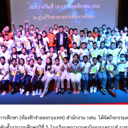
Search
Search
for:
การศึกษา (ท้องฟ้าจำลองกรุงเทพ) สำนักงาน กศน. ได้จัดกิจกรรมค่
ะดับชั้นประถมศึ
กษาปีที่ 5 โรงเรียนพระมารดานิจจานุเคราะห์ ระหว