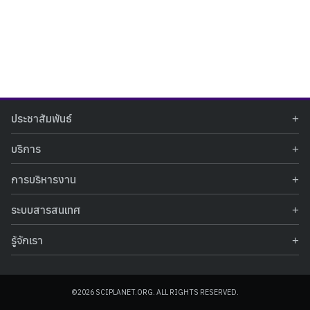
Search
Search
ประชาสัมพันธ์
for:
ข่าวประชาสัมพันธ์
บริการ
ข่าวกิจกรรม
ท้องฟ้าจำลอง
ภาพข่าวกิจกรรม
การบริหารงาน
นิทรรศการถาวร
ประกาศรับสมัครงาน
รายงานผลการดำเนินงาน
นิทรรศการเสมือนจริง
รางวัลแห่งความภาคภูมิใจ
ระบบสารสนเทศ
คำสั่งมอบหมายปฏิบัติหน้าที่
ศูนย์บริการวิทยาศาสตร์สุขภาพ
คำถามที่พบบ่อย
ฐานข้อมูลโครงการประกวดโครงงานวิทยาศาสตร์ สำหรับนักศึกษา กศน.
ข้อมูลสถิติเชิงให้บริการ
ศูนย์สร้างสรรค์เยาวชน
รู้จักเรา
รายงานผลการดำเนินงานของศูนย์วิทยาศาสตร์เพื่อการศึกษา
คู่มือการให้บริการ
กิจกรรมส่งเสริมการเรียนรู้และบริการการศึกษา
ข้อมูลทั่วไป
ระบบฐานข้อมูลรูปภาพ
แผนการจัดซื้อจัดจ้าง
บทความวิชาการ
โครงสร้างองค์กร
ระบบฐานข้อมูลครุภัณฑ์คอมพิวเตอร์
ประกาศจัดซื้อจัดจ้าง
ประวัติหน่วยงาน
©2026 SCIPLANET.ORG. ALL RIGHTS RESERVED.