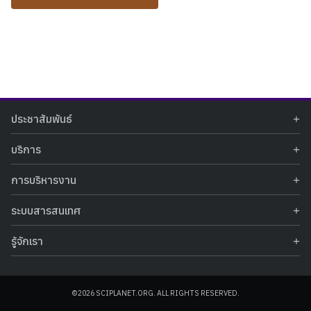
Search
Search
ประชาสัมพันธ์
for:
ข่าวประชาสัมพันธ์
บริการ
ข่าวกิจกรรม
ท้องฟ้าจำลอง
ภาพข่าวกิจกรรม
การบริหารงาน
นิทรรศการถาวร
ประกาศรับสมัครงาน
รายงานผลการดำเนินงาน
นิทรรศการเสมือนจริง
รางวัลแห่งความภาคภูมิใจ
ระบบสารสนเทศ
คำสั่งมอบหมายปฏิบัติหน้าที่
ศูนย์บริการวิทยาศาสตร์สุขภาพ
คำถามที่พบบ่อย
ฐานข้อมูลโครงการประกวดโครงงานวิทยาศาสตร์ สำหรับนักศึกษา กศน.
ข้อมูลสถิติเชิงให้บริการ
ศูนย์สร้างสรรค์เยาวชน
รู้จักเรา
รายงานผลการดำเนินงานของศูนย์วิทยาศาสตร์เพื่อการศึกษา
คู่มือการให้บริการ
กิจกรรมส่งเสริมการเรียนรู้และบริการการศึกษา
ข้อมูลทั่วไป
ระบบฐานข้อมูลรูปภาพ
แผนการจัดซื้อจัดจ้าง
บทความวิชาการ
โครงสร้างองค์กร
ระบบฐานข้อมูลครุภัณฑ์คอมพิวเตอร์
ประกาศจัดซื้อจัดจ้าง
ประวัติหน่วยงาน
©2026 SCIPLANET.ORG. ALL RIGHTS RESERVED.