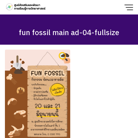
Skip
to
content
fun fossil main ad-04-fullsize