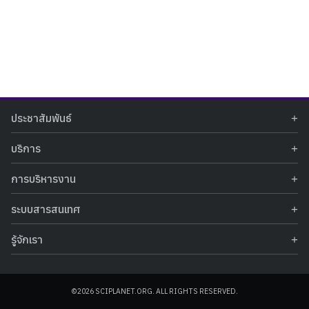
Search
Search
ประชาสัมพันธ์
for:
ข่าวประชาสัมพันธ์
บริการ
ข่าวกิจกรรม
ท้องฟ้าจำลอง
ภาพข่าวกิจกรรม
การบริหารงาน
นิทรรศการถาวร
ประกาศรับสมัครงาน
รายงานผลการดำเนินงาน
นิทรรศการเสมือนจริง
รางวัลแห่งความภาคภูมิใจ
ระบบสารสนเทศ
คำสั่งมอบหมายปฏิบัติหน้าที่
ศูนย์บริการวิทยาศาสตร์สุขภาพ
คำถามที่พบบ่อย
ฐานข้อมูลโครงการประกวดโครงงานวิทยาศาสตร์ สำหรับนักศึกษา กศน.
ข้อมูลสถิติเชิงให้บริการ
ศูนย์สร้างสรรค์เยาวชน
รู้จักเรา
รายงานผลการดำเนินงานของศูนย์วิทยาศาสตร์เพื่อการศึกษา
คู่มือการให้บริการ
กิจกรรมส่งเสริมการเรียนรู้และบริการการศึกษา
ข้อมูลทั่วไป
ระบบฐานข้อมูลรูปภาพ
แผนการจัดซื้อจัดจ้าง
บทความวิชาการ
โครงสร้างองค์กร
ระบบฐานข้อมูลครุภัณฑ์คอมพิวเตอร์
ประกาศจัดซื้อจัดจ้าง
ประวัติหน่วยงาน
©2026 SCIPLANET.ORG. ALL RIGHTS RESERVED.