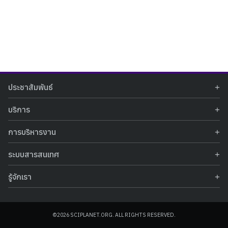
Search
Search
ประชาสัมพันธ์
for:
ข่าวประชาสัมพันธ์
บริการ
ข่าวกิจกรรม
ท้องฟ้าจำลอง
ภาพข่าวกิจกรรม
การบริหารงาน
นิทรรศการถาวร
ประกาศรับสมัครงาน
รายงานผลการดำเนินงาน
นิทรรศการเสมือนจริง
รางวัลแห่งความภาคภูมิใจ
ระบบสารสนเทศ
คำสั่งมอบหมายปฏิบัติหน้าที่
ศูนย์บริการวิทยาศาสตร์สุขภาพ
คำถามที่พบบ่อย
ฐานข้อมูลโครงการประกวดโครงงานวิทยาศาสตร์ สำหรับนักศึกษา กศน.
ข้อมูลสถิติเชิงให้บริการ
ศูนย์สร้างสรรค์เยาวชน
รู้จักเรา
รายงานผลการดำเนินงานของศูนย์วิทยาศาสตร์เพื่อการศึกษา
คู่มือการให้บริการ
กิจกรรมส่งเสริมการเรียนรู้และบริการการศึกษา
ข้อมูลทั่วไป
ระบบฐานข้อมูลรูปภาพ
แผนการจัดซื้อจัดจ้าง
บทความวิชาการ
โครงสร้างองค์กร
ระบบฐานข้อมูลครุภัณฑ์คอมพิวเตอร์
ประกาศจัดซื้อจัดจ้าง
ประวัติหน่วยงาน
©2026 SCIPLANET.ORG. ALL RIGHTS RESERVED.